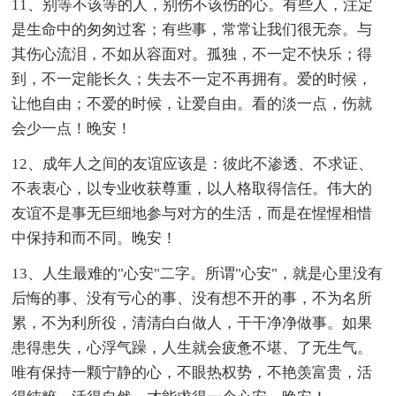
11、别等不该等的人，别伤不该伤的心。有些人，注定
是生命中的匆匆过客；有些事，常常让我们很无奈。与
其伤心流泪，不如从容面对。孤独，不一定不快乐；得
到，不一定能长久；失去不一定不再拥有。爱的时候，
让他自由；不爱的时候，让爱自由。看的淡一点，伤就
会少一点！晚安！
12、成年人之间的友谊应该是：彼此不渗透、不求证、
不表衷心，以专业收获尊重，以人格取得信任。伟大的
友谊不是事无巨细地参与对方的生活，而是在惺惺相惜
中保持和而不同。晚安！
13、人生最难的"心安"二字。所谓"心安"，就是心里没有
后悔的事、没有亏心的事、没有想不开的事，不为名所
累，不为利所役，清清白白做人，干干净净做事。如果
患得患失，心浮气躁，人生就会疲惫不堪、了无生气。
唯有保持一颗宁静的心，不眼热权势，不艳羡富贵，活