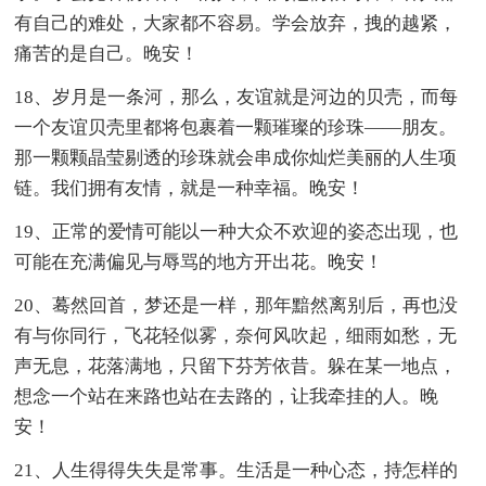
有自己的难处，大家都不容易。学会放弃，拽的越紧，
痛苦的是自己。晚安！
18、岁月是一条河，那么，友谊就是河边的贝壳，而每
一个友谊贝壳里都将包裹着一颗璀璨的珍珠——朋友。
那一颗颗晶莹剔透的珍珠就会串成你灿烂美丽的人生项
链。我们拥有友情，就是一种幸福。晚安！
19、正常的爱情可能以一种大众不欢迎的姿态出现，也
可能在充满偏见与辱骂的地方开出花。晚安！
20、蓦然回首，梦还是一样，那年黯然离别后，再也没
有与你同行，飞花轻似雾，奈何风吹起，细雨如愁，无
声无息，花落满地，只留下芬芳依昔。躲在某一地点，
想念一个站在来路也站在去路的，让我牵挂的人。晚
安！
21、人生得得失失是常事。生活是一种心态，持怎样的