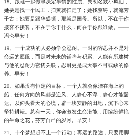
18、跟谁一起做事决定事情的性质。民初名妓小凤仙，
她要是找一个民工，扫黄就扫走了；她找蔡锷，就流芳
千古；她要是跟华盛顿，那就是国母。所以，不在于你
接客不接客，不在于你干什么，而在于你跟谁做。——
冯仑早安！
19、一个成功的人必须学会忍耐。一时的容忍并不是对
命运的屈服，而是对未来的铺垫与积累。人能有所建树
与他的忍耐力密切关联，忍耐更是成大事不可或缺的修
养。早安！
20、如果没有恒定的目标，一个人就会像漂在海上的
船，任何方向的风都是逆风。人静心不浮，静心才能豁
达。以仰头看天的心境，辟一块安静的田地，沉下心来
坚持耕耘。总有一天，你会激发生命潜能，用缤纷鲜艳
的生命之花，芬芳自己的岁月。早安！
21、十个梦想赶不上一个行动；再远的路途，只要用脚