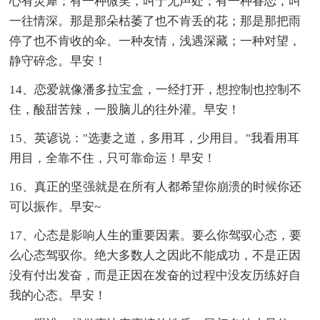
心有灵犀；有一种微笑，叫于无声处；有一种眷恋，叫
一往情深。那是那朵枯萎了也不肯丢的花；那是那把雨
停了也不肯收的伞。一种友情，浅遇深藏；一种对望，
静守碎念。早安！
14、恋爱就像潘多拉宝盒，一经打开，想控制也控制不
住，酸甜苦辣，一股脑儿的往外灌。早安！
15、英谚说："选妻之道，多用耳，少用目。"我看用耳
用目，全靠不住，只可靠命运！早安！
16、真正的坚强就是在所有人都希望你崩溃的时候你还
可以振作。早安~
17、心态是影响人生的重要因素。要么你驾驭心态，要
么心态驾驭你。绝大多数人之因此不能成功，不是正因
没有付出发奋，而是正因在发奋的过程中没友历练好自
我的心态。早安！