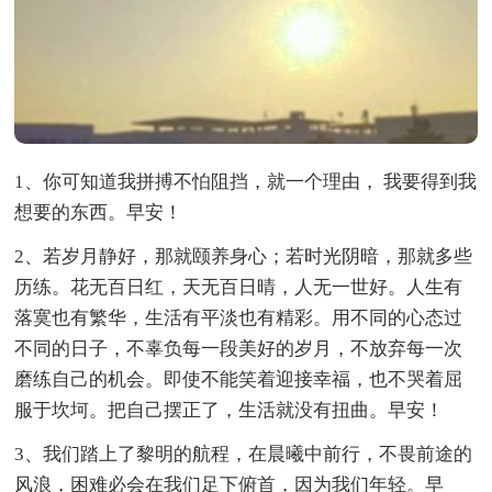
1、你可知道我拼搏不怕阻挡，就一个理由， 我要得到我
想要的东西。早安！
2、若岁月静好，那就颐养身心；若时光阴暗，那就多些
历练。花无百日红，天无百日晴，人无一世好。人生有
落寞也有繁华，生活有平淡也有精彩。用不同的心态过
不同的日子，不辜负每一段美好的岁月，不放弃每一次
磨练自己的机会。即使不能笑着迎接幸福，也不哭着屈
服于坎坷。把自己摆正了，生活就没有扭曲。早安！
3、我们踏上了黎明的航程，在晨曦中前行，不畏前途的
风浪，困难必会在我们足下俯首，因为我们年轻。早