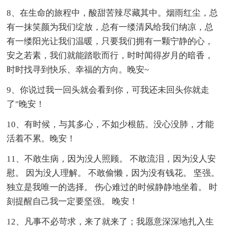
8、在生命的旅程中，酸甜苦辣尽藏其中。烟雨红尘，总
有一抹笑颜为我们绽放，总有一缕清风给我们纳凉，总
有一缕阳光让我们温暖，只要我们拥有一颗宁静的心，
安之若素，我们就能踏歌而行，时时闻得岁月的暗香，
时时找寻到快乐、幸福的方向。晚安~
9、你说过我一回头就会看到你，可我还未回头你就走
了"晚安！
10、有时候，与其多心，不如少根筋。没心没肺，才能
活着不累。晚安！
11、不敢生病，因为没人照顾。 不敢流泪，因为没人安
慰。 因为没人理解。 不敢偷懒，因为没有钱花。 坚强。
独立是我唯一的选择。 伤心难过的时候静静地坐着。 时
刻提醒自己我一定要坚强。 晚安！
12、凡事不必苛求，来了就来了；我愿意深深地扎入生