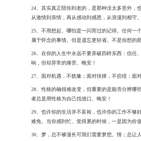
24、其实真正陪你到老的，是那种没太多意外，
从激情到亲情，再从感动到感恩，从浪漫到相守
25、不用想起。哪怕是一闪而过的记得。任何一
属于怀念的事情。但是遗忘更轻省。不是你想的那
26、在你的人生中永远不要弄破四样东西：信任
响，但却异常的痛苦。晚安！
27、面对机遇，不犹豫；面对抉择，不彷徨；面
28、性格的确很难改变，但重要的是能否分辨哪
者总是用性格为自己找借口。晚安！
29、也许你的生活并不富裕，也许你的工作不够
难免。当你感到忙、觉得累的时候，一是因为价
30、梦，总不够漫长可我们需要梦想。情；总让