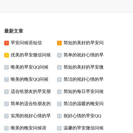
最新文章
早安问候语短信
简短的美好的早安问
1
2
优美的早安微信问候
简单的祝好心情的早
候语语录摘录62条
3
4
唯美的早安QQ问候
简短的美好的早安微
语
安QQ问候语
5
6
唯美的晚安QQ问候
简洁的祝好心情的早
语47条
信问候语25条
7
8
适合给朋友的早安朋
简短的每日早安问候
语60条
安问候语短信
9
10
简单的适合给朋友的
简洁的温暖的晚安问
友圈问候语63条
语短信71条
11
12
实用的祝好心情的早
祝好心情的早安QQ
早安问候语
候语语录
13
14
唯美的晚安问候语
温馨的早安微信问候
安QQ问候语60条
问候语33条
15
16