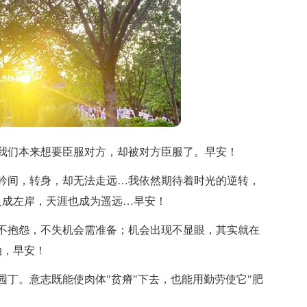
我们本来想要臣服对方，却被对方臣服了。早安！
吟间，转身，却无法走远…我依然期待着时光的逆转，
尺成左岸，天涯也成为遥远…早安！
不抱怨，不失机会需准备；机会出现不显眼，其实就在
油，早安！
园丁。意志既能使肉体"贫瘠"下去，也能用勤劳使它"肥