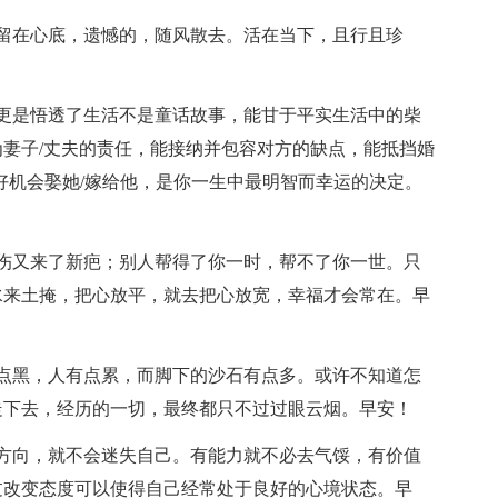
留在心底，遗憾的，随风散去。活在当下，且行且珍
更是悟透了生活不是童话故事，能甘于平实生活中的柴
妻子/丈夫的责任，能接纳并包容对方的缺点，能抵挡婚
好机会娶她/嫁给他，是你一生中最明智而幸运的决定。
伤又来了新疤；别人帮得了你一时，帮不了你一世。只
水来土掩，把心放平，就去把心放宽，幸福才会常在。早
点黑，人有点累，而脚下的沙石有点多。或许不知道怎
走下去，经历的一切，最终都只不过过眼云烟。早安！
方向，就不会迷失自己。有能力就不必去气馁，有价值
过改变态度可以使得自己经常处于良好的心境状态。早