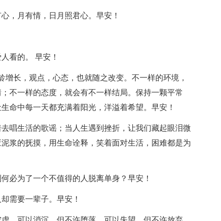
有心，月有情，日月照君心。早安！
人看的。 早安！
年龄增长，观点，心态，也就随之改变。不一样的环境，
情；不一样的态度，就会有不一样结局。保持一颗平常
让生命中每一天都充满着阳光，洋溢着希望。早安！
着去唱生活的歌谣；当人生遇到挫折，让我们藏起眼泪微
应泥浆的抚摸，用生命诠释，笑着面对生活，困难都是为
则何必为了一个不值得的人脱离单身？早安！
人却需要一辈子。早安！
空虚。可以消沉，但不许堕落。可以失望，但不许放弃。