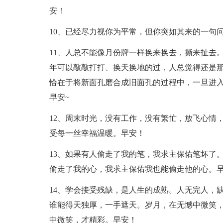
安！
10、已经尽力视你为平常，但你突如其来的一句
11、人总不能像月份牌一样换来换去，撕来扯去
年可以敲敲打打、换天换地的过，人总觉得还是
恰在于将新面孔磨合成旧面孔的过程中，一旦进
早安~
12、周末时光，没有工作，没有繁忙，放飞心情
受每一丝幸福温暖。早安！
13、如果有人偷走了我的笔，我求主保佑笔坏了
偷走了我的心，我求主保佑我也能偷走他的心。
14、学会接受残缺，是人生的成熟。人无完人，
谁能得天独厚，一手遮天。岁月，在无憾中微笑，
中微笑，才精彩。早安！