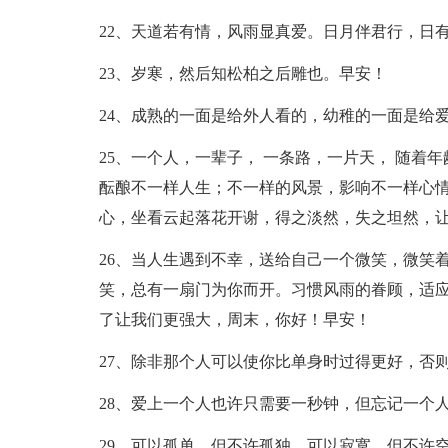
22、天道若有情，风雨显真爱。日月伴君行，日
23、岁寒，然后知松柏之后雕也。早安！
24、成熟的一面是给外人看的，幼稚的一面是给爱
25、一个人，一辈子， 一条路，一片天， 随着
酝酿不一样人生；不一样的风景，影响不一样心
心，坐看云起落花开谢，得之淡然，失之坦然，
26、当人生遇到不幸，送给自己一个微笑，微笑
笑，总有一扇门为你而开。习惯风雨的眷顾，适
了让我们更强大，周末，你好！早安！
27、除非那个人可以使你比单身时过得更好，否
28、爱上一个人也许只需要一秒钟，但忘记一个
29、可以孤单，但不许孤独。可以寂寞，但不许