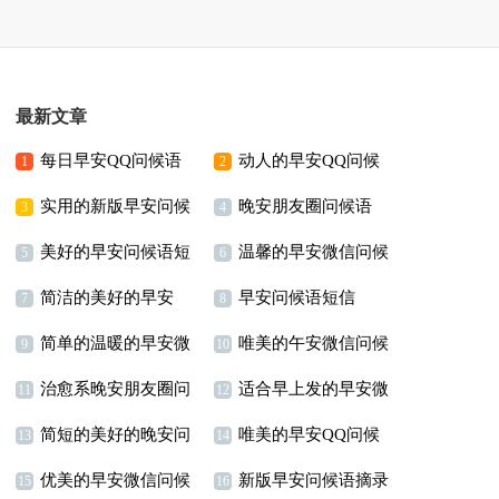
最新文章
每日早安QQ问候语
动人的早安QQ问候
1
2
实用的新版早安问候
晚安朋友圈问候语
语59条
3
4
美好的早安问候语短
温馨的早安微信问候
语52条
5
6
简洁的美好的早安
早安问候语短信
信
语
7
8
简单的温暖的早安微
唯美的午安微信问候
QQ问候语
9
10
治愈系晚安朋友圈问
适合早上发的早安微
信问候语67条
语摘录
11
12
简短的美好的晚安问
唯美的早安QQ问候
候语摘录
信问候语
13
14
优美的早安微信问候
新版早安问候语摘录
候语短信47条
语摘录49条
15
16