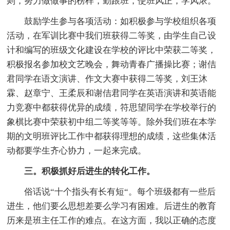
则，努力做做事的榜样，勤跟班，使班风正，学风浓。
鼓励学生参与各项活动：如积极参与学校组织各项
活动，在军训比赛中我们班获得二等奖，由学生自己设
计和编写的班级文化建设在学校的评比中荣获二等奖，
积极报名参加校文艺晚会，舞动青春广播操比赛；谢佶
君同学在语文演讲、作文大赛中获得二等奖，刘王沐
霖、赵章宁、王柔辰和谢佶君同学在英语演讲和英语能
力竞赛中都获得优异的成绩，符思望同学在学校举行的
象棋比赛中荣获初中组二等奖等等。除外我们班在本学
期的文明班评比工作中都获得理想的成绩，这些集体活
动都要学生齐心协力，一起来完成。
三。积极抓好后进生的转化工作。
俗话说“十个指头有长有短“。每个班级都有一些后
进生，他们要么思想差要么学习有困难。后进生的教育
历来是班主任工作的难点。在这方面，我以正确的态度