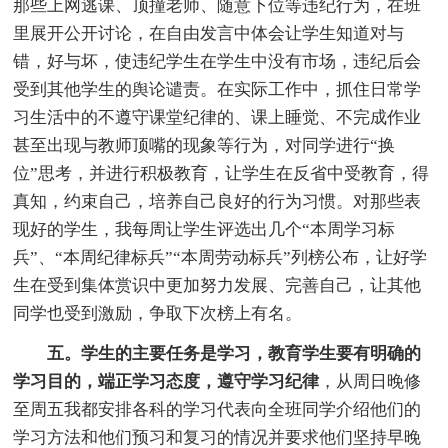
那些上网逃课、顶撞老师、随意下位等违纪行为，在班
里展开公开讨论，在自由发言中体会让学生知道对与
错，好与坏，使违纪学生在学生中没有市场，违纪后会
受到其他学生的舆论谴责。在实际工作中，抓住日常学
习生活中的不遵守课堂纪律的、课上睡觉、不完成作业
甚至出现与教师顶嘴的现象等行为，对同学进行“换
位”思考，并进行积极教育，让学生在反省中受教育，得
真知，约束自己，培养自己良好的行为习惯。对那些表
现好的学生，我每周让学生评选出几个“本周学习标
兵”、“本周纪律标兵”“本周劳动标兵”列榜公布，让好学
生在受到集体赏识中更加努力发展、完善自己，让其他
同学也受到激励，争取下次榜上有名。
五。学生的主要任务是学习，教育学生要有明确的
学习目的，端正学习态度，遵守学习纪律
，从周日晚修
至周五我都安排各科的学习代表向全班同学介绍他们的
学习方法和他们预习和复习的情况并要求他们坚持早晚